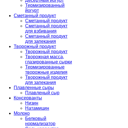
Десертный йогурт
Термизированный
йогурт
Сметанный продукт
Сметанный продукт
Сметанный продукт
для взбивания
Сметанный продукт
для запекания
Творожный продукт
Творожный продукт
Творожная масса,
глазированные сырки
Термизированные
творожные изделия
Творожный продукт
для запекания
Плавленные сыры
Плавленый сыр
Консерванты
Низин
Натамицин
Молоко
Белковый
нормализатор