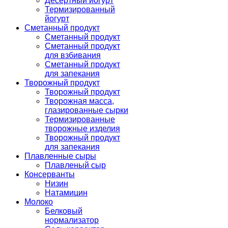
Десертный йогурт
Термизированный
йогурт
Сметанный продукт
Сметанный продукт
Сметанный продукт
для взбивания
Сметанный продукт
для запекания
Творожный продукт
Творожный продукт
Творожная масса,
глазированные сырки
Термизированные
творожные изделия
Творожный продукт
для запекания
Плавленные сыры
Плавленый сыр
Консерванты
Низин
Натамицин
Молоко
Белковый
нормализатор