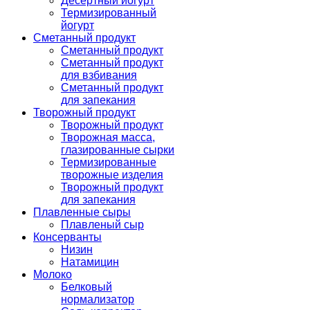
Десертный йогурт
Термизированный
йогурт
Сметанный продукт
Сметанный продукт
Сметанный продукт
для взбивания
Сметанный продукт
для запекания
Творожный продукт
Творожный продукт
Творожная масса,
глазированные сырки
Термизированные
творожные изделия
Творожный продукт
для запекания
Плавленные сыры
Плавленый сыр
Консерванты
Низин
Натамицин
Молоко
Белковый
нормализатор