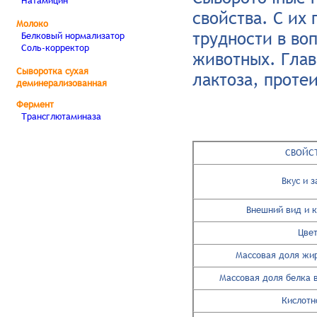
свойства. С их
Молоко
трудности в во
Белковый нормализатор
Соль-корректор
животных. Глав
Сыворотка сухая
лактоза, проте
деминерализованная
Фермент
Трансглютаминаза
СВОЙС
Вкус и з
Внешний вид и 
Цве
Массовая доля жир
Массовая доля белка 
Кислотн