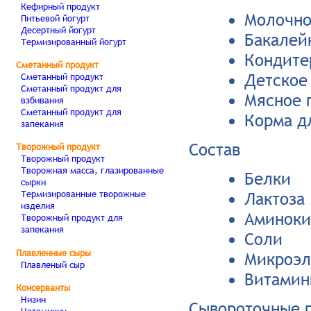
Кефирный продукт
Молочно
Питьевой йогурт
Десертный йогурт
Бакалей
Термизированный йогурт
Кондите
Сметанный продукт
Сметанный продукт
Детское
Сметанный продукт для
Мясное 
взбивания
Сметанный продукт для
Корма д
запекания
Состав
Творожный продукт
Творожный продукт
Творожная масса, глазированные
Белки
сырки
Термизированные творожные
Лактоза
изделия
Аминоки
Творожный продукт для
запекания
Соли
Плавленные сыры
Микроэл
Плавленый сыр
Витамин
Консерванты
Низин
Сывороточные п
Натамицин