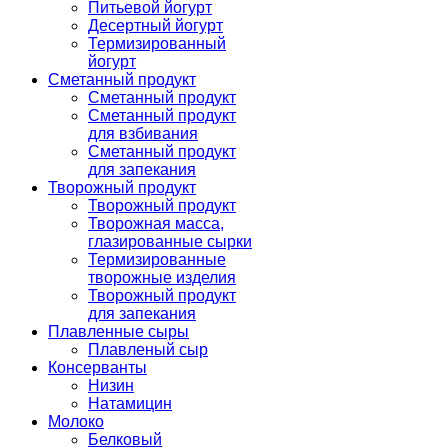
Питьевой йогурт
Десертный йогурт
Термизированный
йогурт
Сметанный продукт
Сметанный продукт
Сметанный продукт
для взбивания
Сметанный продукт
для запекания
Творожный продукт
Творожный продукт
Творожная масса,
глазированные сырки
Термизированные
творожные изделия
Творожный продукт
для запекания
Плавленные сыры
Плавленый сыр
Консерванты
Низин
Натамицин
Молоко
Белковый