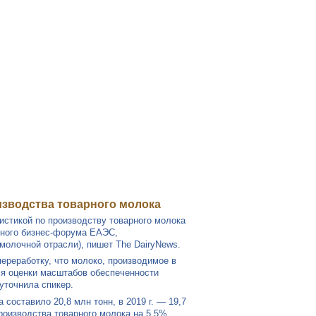
8
ww
W
ОСТАВИТЬ ЗАЯВКУ
W
зводства товарного молока
истикой по производству товарного молока
чного бизнес-форума ЕАЭС,
олочной отрасли), пишет The DairyNews.
ереработку, что молоко, производимое в
ля оценки масштабов обеспеченности
уточнила спикер.
составило 20,8 млн тонн, в 2019 г. — 19,7
производства товарного молока на 5,5%,