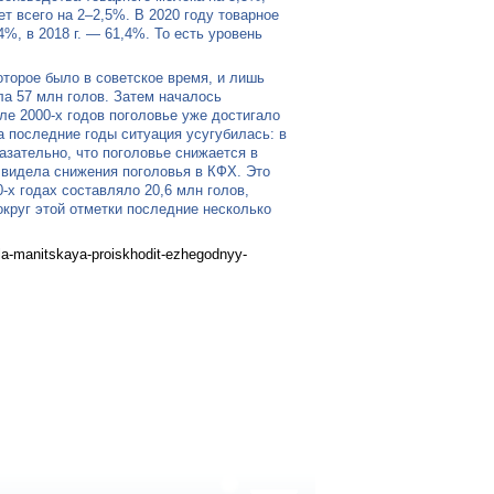
т всего на 2–2,5%. В 2020 году товарное
%, в 2018 г. — 61,4%. То есть уровень
которое было в советское время, и лишь
ла 57 млн голов. Затем началось
ле 2000-х годов поголовье уже достигало
за последние годы ситуация усугубилась: в
оказательно, что поголовье снижается в
е видела снижения поголовья в КФХ. Это
-х годах составляло 20,6 млн голов,
вокруг этой отметки последние несколько
la-manitskaya-proiskhodit-ezhegodnyy-