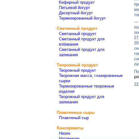
Кефирный продукт
пр
Питьевой йогурт
мо
Десертный йогурт
то
Термизированный йогурт
— 
по
Сметанный продукт
по
Сметанный продукт
27
Сметанный продукт для
20
взбивания
се
Сметанный продукт для
го
запекания
сн
ле
Творожный продукт
Творожный продукт
По
Творожная масса, глазированные
pri
сырки
22
Термизированные творожные
изделия
Творожный продукт для
запекания
Плавленные сыры
Плавленый сыр
Консерванты
Низин
Натамицин