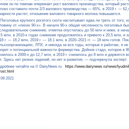
ичем он по темпам опережает рост валового производства, который расте
локо составило почти 2/3 валового производства — 65%, в 2019 г. — 62,4
варности растет, отношение валового товарного молока повышается.
Поголовье крупного рогатого скота насчитывает едва ли треть от того, 
ловину от «лихих 90-х». В начале 90-х общая численность поголовья бы
следовательное снижение, отметка опустилась до 50 млн и ниже, в нача
,5 млн, в 2010-х годах снижение продолжилось и привело к 20,5 млн, и 
18 г. — 18,2 млн, 2019 г. — 18,1 млн, в 2020–2021 гг. — 18 млн голов. П
льхозорганизациях, ЛПХ, и никогда за все годы, которые я работаю, я н
ворит о потенциальной важности фермерства. Дойное стадо, которое в 90
изилось в 2000-х до 12,7 млн, в 2019 г. снизилось до 8 млн и держится 
т. Здесь нет резких падений, но нет и развития, — подчеркнула эксперт.
дробнее читайте на © DairyNews.ru
https://www.dairynews.ru/news/lyudmi
rost.html
.09.2021