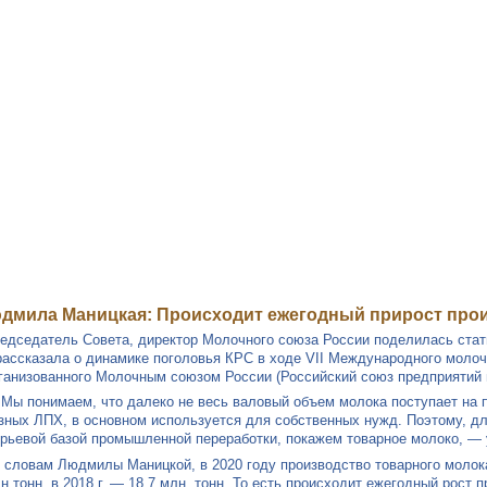
(499) 755 68 5
дмила Маницкая: Происходит ежегодный прирост прои
едседатель Совета, директор Молочного союза России поделилась стат
рассказала о динамике поголовья КРС в ходе VII Международного моло
ганизованного Молочным союзом России (Российский союз предприятий м
Мы понимаем, что далеко не весь валовый объем молока поступает на п
зных ЛПХ, в основном используется для собственных нужд. Поэтому, д
рьевой базой промышленной переработки, покажем товарное молоко, — 
 словам Людмилы Маницкой, в 2020 году производство товарного молока 
н тонн, в 2018 г. — 18,7 млн. тонн. То есть происходит ежегодный рост 