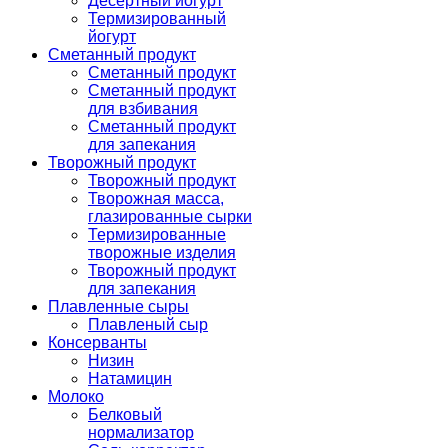
Десертный йогурт
Термизированный
йогурт
Сметанный продукт
Сметанный продукт
Сметанный продукт
для взбивания
Сметанный продукт
для запекания
Творожный продукт
Творожный продукт
Творожная масса,
глазированные сырки
Термизированные
творожные изделия
Творожный продукт
для запекания
Плавленные сыры
Плавленый сыр
Консерванты
Низин
Натамицин
Молоко
Белковый
нормализатор