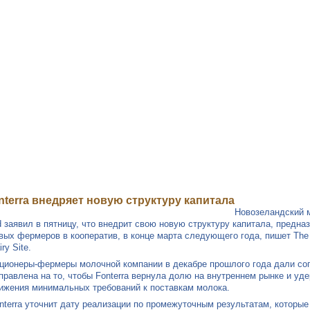
(499) 755 68 5
nterra внедряет новую структуру капитала
Новозеландский м
d заявил в пятницу, что внедрит свою новую структуру капитала, предн
вых фермеров в кооператив, в конце марта следующего года, пишет Th
iry Site.
ционеры-фермеры молочной компании в декабре прошлого года дали сог
правлена ​​на то, чтобы Fonterra вернула долю на внутреннем рынке и 
ижения минимальных требований к поставкам молока.
nterra уточнит дату реализации по промежуточным результатам, которы