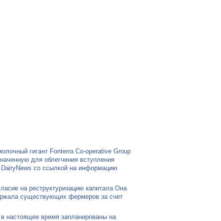
8
ww
W
ОСТАВИТЬ ЗАЯВКУ
W
олочный гигант Fonterra Co-operative Group
азначенную для облегчения вступления
e DairyNews со ссылкой на информацию
ласие на реструктуризацию капитала Она
удержала существующих фермеров за счет
е в настоящее время запланированы на