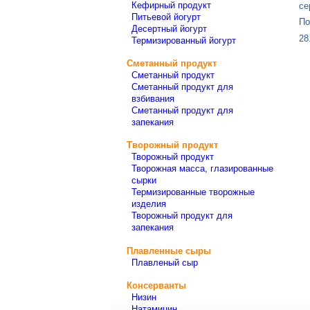
Кефирный продукт
се
Питьевой йогурт
По
Десертный йогурт
28
Термизированный йогурт
Сметанный продукт
Сметанный продукт
Сметанный продукт для
взбивания
Сметанный продукт для
запекания
Творожный продукт
Творожный продукт
Творожная масса, глазированные
сырки
Термизированные творожные
изделия
Творожный продукт для
запекания
Плавленные сыры
Плавленый сыр
Консерванты
Низин
Натамицин