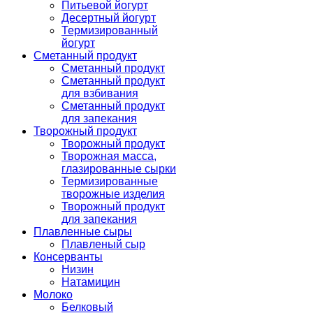
Питьевой йогурт
Десертный йогурт
Термизированный
йогурт
Сметанный продукт
Сметанный продукт
Сметанный продукт
для взбивания
Сметанный продукт
для запекания
Творожный продукт
Творожный продукт
Творожная масса,
глазированные сырки
Термизированные
творожные изделия
Творожный продукт
для запекания
Плавленные сыры
Плавленый сыр
Консерванты
Низин
Натамицин
Молоко
Белковый