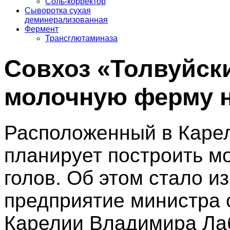
Соль-корректор
Сыворотка сухая
деминерализованная
Фермент
Трансглютаминаза
Совхоз «Толвуйск
молочную ферму н
Расположенный в Карел
планирует построить м
голов. Об этом стало и
предприятие министра с
Карелии Владимира Лаб