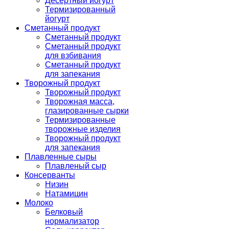
Десертный йогурт
Термизированный
йогурт
Сметанный продукт
Сметанный продукт
Сметанный продукт
для взбивания
Сметанный продукт
для запекания
Творожный продукт
Творожный продукт
Творожная масса,
глазированные сырки
Термизированные
творожные изделия
Творожный продукт
для запекания
Плавленные сыры
Плавленый сыр
Консерванты
Низин
Натамицин
Молоко
Белковый
нормализатор