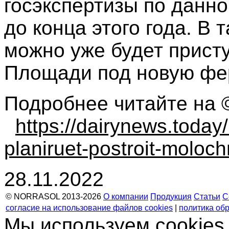
госэкспертизы по данн
до конца этого года. В 
можно уже будет прист
Площади под новую фе
Подробнее читайте на 
https://dairynews.today
planiruet-postroit-moloch
28.11.2022
© NORRASOL 2013-2026
О компании
Продукция
Статьи
С
согласие на использование файлов cookies
|
политика об
Мы используем cookies