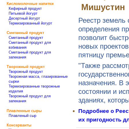
Кисломолочные напитки
Мишустин
Кефирный продукт
Питьевой йогурт
Десертный йогурт
Реестр земель 
Термизированный йогурт
определения пр
Сметанный продукт
позволит быстр
Сметанный продукт
Сметанный продукт для
новых проектов
взбивания
Сметанный продукт для
пятницу премь
запекания
"Также рассмот
Творожный продукт
Творожный продукт
государственно
Творожная масса, глазированные
назначения​​​. 
сырки
Термизированные творожные
состоянии и ис
изделия
Творожный продукт для
зданиях, котор
запекания
Подробнее
о Реес
Плавленные сыры
Плавленый сыр
их пригодность д
Консерванты