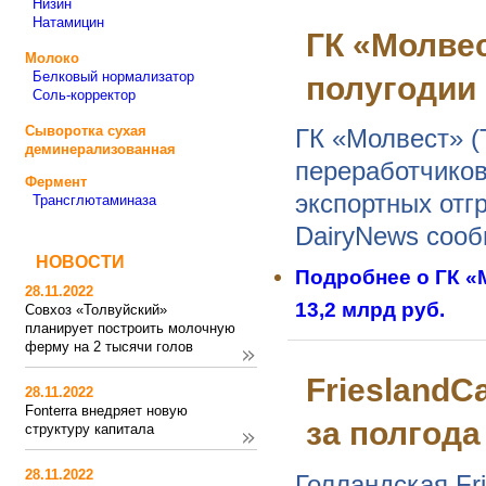
Низин
Натамицин
ГК «Молвес
Молоко
Белковый нормализатор
полугодии 
Соль-корректор
Сыворотка сухая
ГК «Молвест» (
деминерализованная
переработчиков
Фермент
экспортных отг
Трансглютаминаза
DairyNews сооб
НОВОСТИ
Подробнее
о ГК «
28.11.2022
13,2 млрд руб.
Совхоз «Толвуйский»
планирует построить молочную
ферму на 2 тысячи голов
FrieslandC
28.11.2022
Fonterra внедряет новую
за полгода
структуру капитала
28.11.2022
Голландская Fr