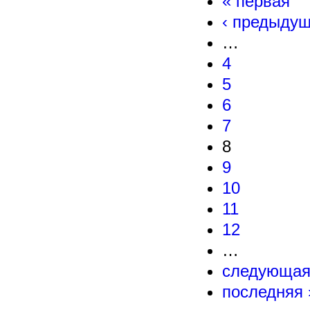
« первая
‹ предыду
…
4
5
6
7
8
9
10
11
12
…
следующая
последняя 