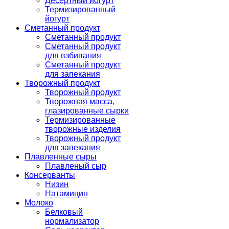
Десертный йогурт
Термизированный
йогурт
Сметанный продукт
Сметанный продукт
Сметанный продукт
для взбивания
Сметанный продукт
для запекания
Творожный продукт
Творожный продукт
Творожная масса,
глазированные сырки
Термизированные
творожные изделия
Творожный продукт
для запекания
Плавленные сыры
Плавленый сыр
Консерванты
Низин
Натамицин
Молоко
Белковый
нормализатор