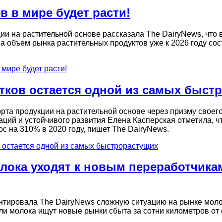
в в мире будет расти!
и на растительной основе рассказала The DairyNews, что 
а объем рынка растительных продуктов уже к 2026 году сос
мире будет расти!
итков остается одной из самых быст
рта продукции на растительной основе через призму своег
ций и устойчивого развития Елена Касперская отметила, ч
 на 310% в 2020 году, пишет The DairyNews.
в остается одной из самых быстрорастущих
олока уходят к новым переработчика
тировала The DairyNews сложную ситуацию на рынке моло
ели молока ищут новые рынки сбыта за сотни километров от