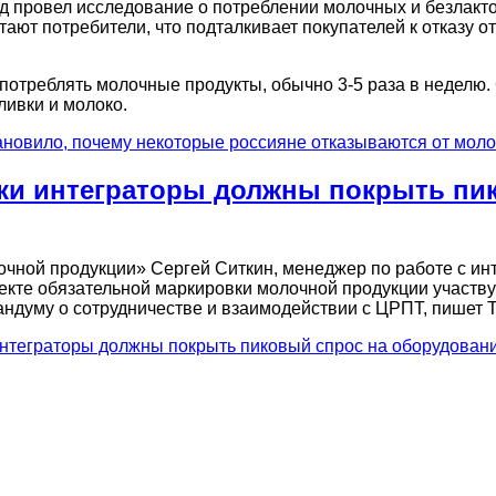
 провел исследование о потреблении молочных и безлакто
ают потребители, что подталкивает покупателей к отказу от
е потреблять молочные продукты, обычно 3-5 раза в недел
ливки и молоко.
новило, почему некоторые россияне отказываются от моло
вки интеграторы должны покрыть п
очной продукции» Сергей Ситкин, менеджер по работе с и
екте обязательной маркировки молочной продукции участву
андуму о сотрудничестве и взаимодействии с ЦРПТ, пишет 
интеграторы должны покрыть пиковый спрос на оборудован