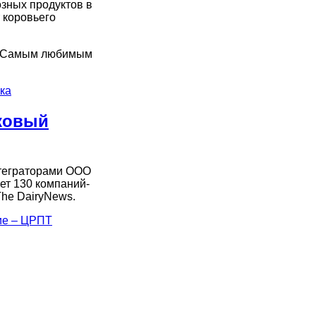
зных продуктов в
 коровьего
ю. Самым любимым
ка
иковый
нтеграторами ООО
ет 130 компаний-
The DairyNews.
ие – ЦРПТ