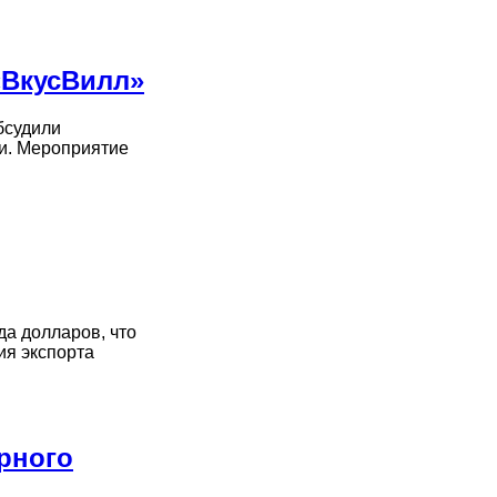
«ВкусВилл»
бсудили
и. Мероприятие
да долларов, что
ия экспорта
рного