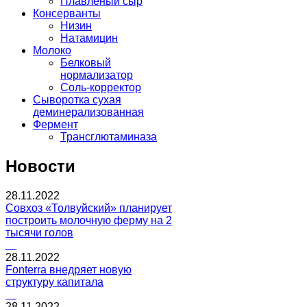
Плавленый сыр
Консерванты
Низин
Натамицин
Молоко
Белковый
нормализатор
Соль-корректор
Сыворотка сухая
деминерализованная
Фермент
Трансглютаминаза
Новости
28.11.2022
Совхоз «Толвуйский» планирует
построить молочную ферму на 2
тысячи голов
28.11.2022
Fonterra внедряет новую
структуру капитала
28.11.2022