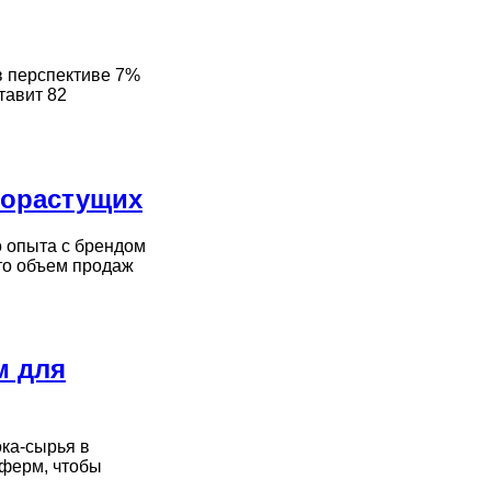
в перспективе 7%
тавит 82
рорастущих
о опыта с брендом
то объем продаж
м для
ка-сырья в
 ферм, чтобы