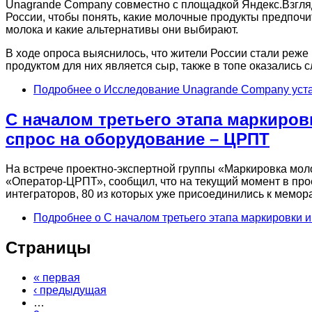
Unagrande Company совместно с площадкой Яндекс.Взгляд
России, чтобы понять, какие молочные продукты предпочит
молока и какие альтернативы они выбирают.
В ходе опроса выяснилось, что жители России стали реж
продуктом для них является сыр, также в топе оказались с
Подробнее
о Исследование Unagrande Company уста
С началом третьего этапа маркиро
спрос на оборудование – ЦРПТ
На встрече проектно-экспертной группы «Маркировка мол
«Оператор-ЦРПТ», сообщил, что на текущий момент в про
интеграторов, 80 из которых уже присоединились к мемор
Подробнее
о С началом третьего этапа маркировки 
Страницы
« первая
‹ предыдущая
…