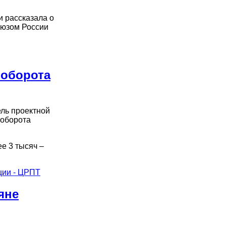
и рассказала о
оюзом России
 оборота
ель проектной
 оборота
е 3 тысяч –
ции - ЦРПТ
яне