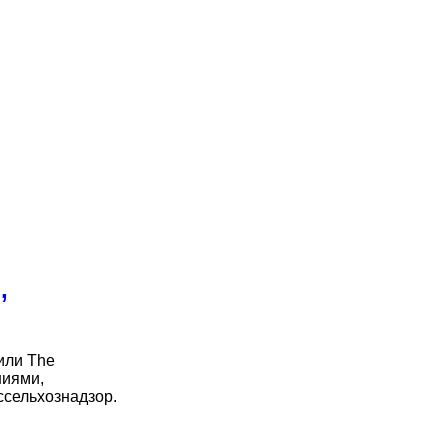
,
или The
ниями,
ссельхознадзор.