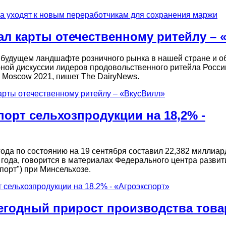
а уходят к новым переработчикам для сохранения маржи
ал карты отечественному ритейлу – 
 будущем ландшафте розничного рынка в нашей стране и о
ной дискуссии лидеров продовольственного ритейла Росси
 Moscow 2021, пишет The DairyNews.
карты отечественному ритейлу – «ВкусВилл»
порт сельхозпродукции на 18,2% -
года по состоянию на 19 сентября составил 22,382 миллиар
года, говорится в материалах Федерального центра развит
орт") при Минсельхозе.
т сельхозпродукции на 18,2% - «Агроэкспорт»
егодный прирост производства това